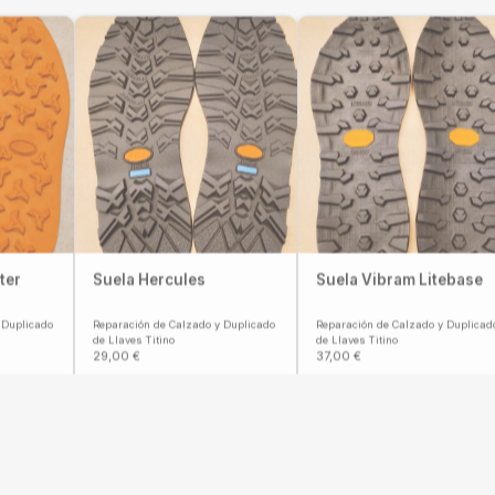
ter
Suela Hercules
Suela Vibram Litebase
 Duplicado
Reparación de Calzado y Duplicado
Reparación de Calzado y Duplicad
de Llaves Titino
de Llaves Titino
29,00
€
37,00
€