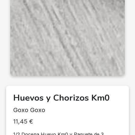
Huevos y Chorizos Km0
Goxo Goxo
11,45
€
1/2 Docena Huevo Km0 y Paquete de 3