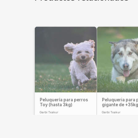
Peluquería para perros
Peluqueria para 
Toy (hasta 3kg)
gigante de +35k
Garbi Txakur
Garbi Txakur
15,00
€
–
45,00
€
40,00
€
–
75,00
€