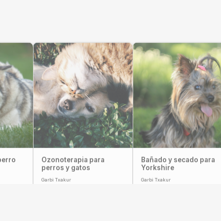
perro
Ozonoterapia para
Bañado y secado para
g
perros y gatos
Yorkshire
Garbi Txakur
Garbi Txakur
10,00
€
–
20,00
€
20,00
€
–
55,00
€