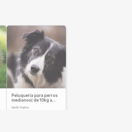
Peluquería para perros
medianos( de 10kg a
25kg)
Garbi Txakur
25,00
€
–
55,00
€