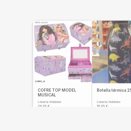
COFRE TOP MODEL
Botella térmica 
MUSICAL
Librería Hobbiton
Librería Hobbiton
29,95
€
18,95
€