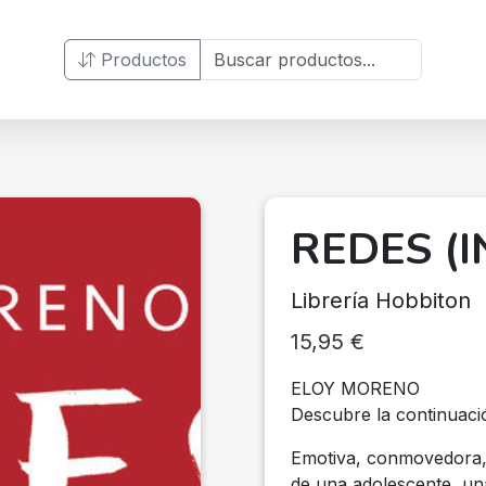
Productos
REDES (I
Librería Hobbiton
15,95
€
ELOY MORENO
Descubre la continuaci
Emotiva, conmovedora, 
de una adolescente, una