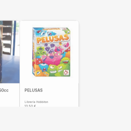
250cc
PELUSAS
Librería Hobbiton
13,50
€