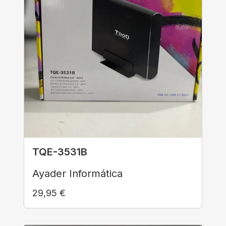
TQE-3531B
Ayader Informática
29,95
€