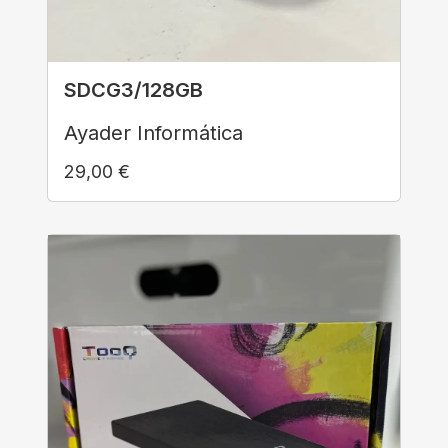
SDCG3/128GB
Ayader Informática
29,00
€