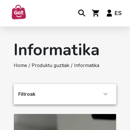
ES
Informatika
Home
/
Produktu guztiak
/ Informatika
Filtroak