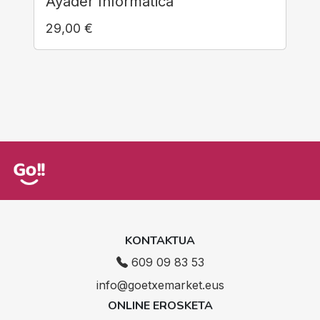
Ayader Informática
29,00
€
KONTAKTUA
609 09 83 53
info@goetxemarket.eus
ONLINE EROSKETA