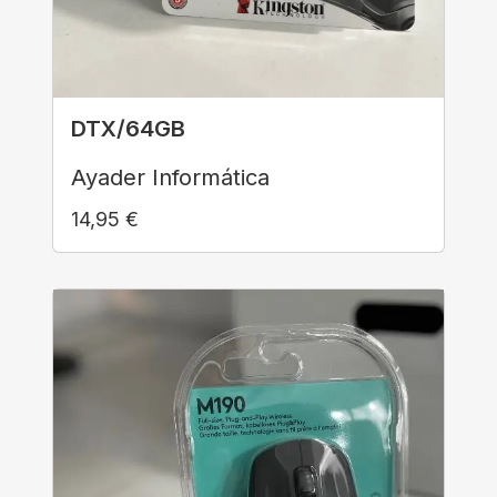
DTX/64GB
Ayader Informática
14,95
€