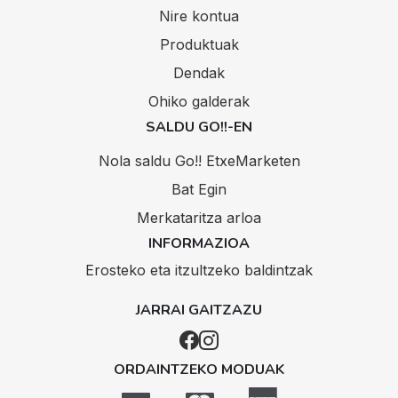
Nire kontua
Produktuak
Dendak
Ohiko galderak
SALDU GO!!-EN
Nola saldu Go!! EtxeMarketen
Bat Egin
Merkataritza arloa
INFORMAZIOA
Erosteko eta itzultzeko baldintzak
JARRAI GAITZAZU
ORDAINTZEKO MODUAK