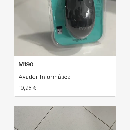
M190
Ayader Informática
19,95
€