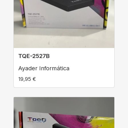
TQE-2527B
Ayader Informática
19,95
€