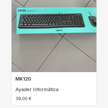
MK120
Ayader Informática
39,00
€