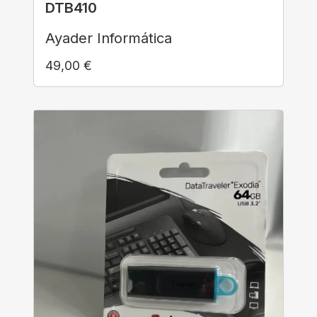
DTB410
Ayader Informática
49,00
€