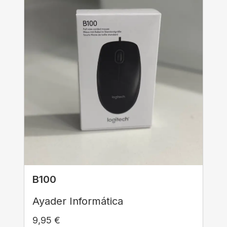
B100
Ayader Informática
9,95
€