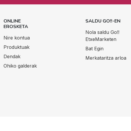
ONLINE
SALDU GO!!-EN
EROSKETA
Nola saldu Go!!
Nire kontua
EtxeMarketen
Produktuak
Bat Egin
Dendak
Merkataritza arloa
Ohiko galderak