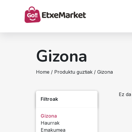
Gizona
Home
/
Produktu guztiak
/ Gizona
Ez da
Filtroak
Gizona
Haurrak
Emakumea