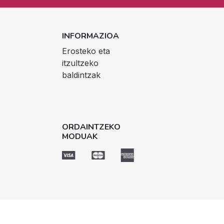
INFORMAZIOA
Erosteko eta
itzultzeko
baldintzak
ORDAINTZEKO
MODUAK