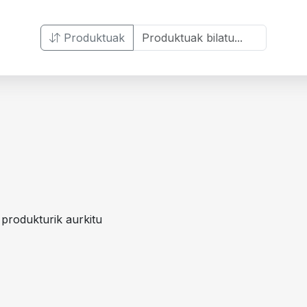
Produktuak
 produkturik aurkitu