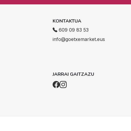
KONTAKTUA
609 09 83 53
info@goetxemarket.eus
JARRAI GAITZAZU