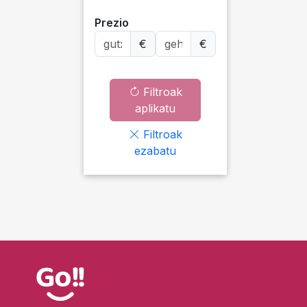
Prezio
€
€
Filtroak
aplikatu
Filtroak
ezabatu