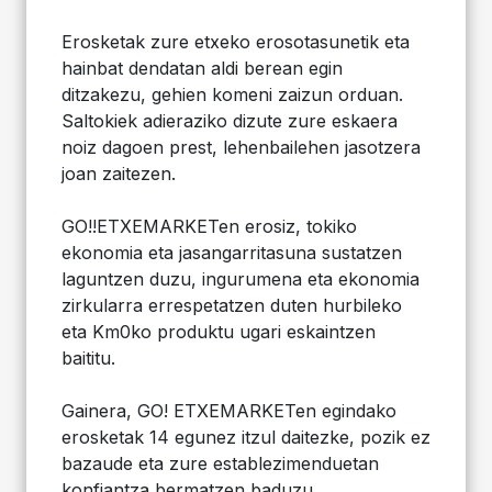
Erosketak zure etxeko erosotasunetik eta
hainbat dendatan aldi berean egin
ditzakezu, gehien komeni zaizun orduan.
Saltokiek adieraziko dizute zure eskaera
noiz dagoen prest, lehenbailehen jasotzera
joan zaitezen.
GO!!ETXEMARKETen erosiz, tokiko
ekonomia eta jasangarritasuna sustatzen
laguntzen duzu, ingurumena eta ekonomia
zirkularra errespetatzen duten hurbileko
eta Km0ko produktu ugari eskaintzen
baititu.
Gainera, GO! ETXEMARKETen egindako
erosketak 14 egunez itzul daitezke, pozik ez
bazaude eta zure establezimenduetan
konfiantza bermatzen baduzu.