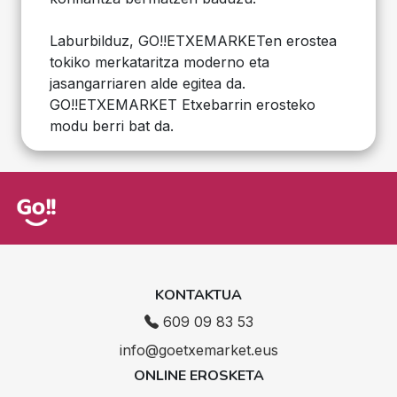
Laburbilduz, GO!!ETXEMARKETen erostea
tokiko merkataritza moderno eta
jasangarriaren alde egitea da.
GO!!ETXEMARKET Etxebarrin erosteko
modu berri bat da.
KONTAKTUA
609 09 83 53
info@goetxemarket.eus
ONLINE EROSKETA