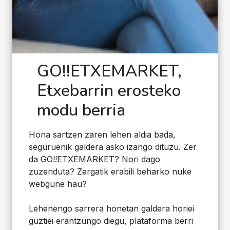
GO!!ETXEMARKET,
Etxebarrin erosteko
modu berria
Hona sartzen zaren lehen aldia bada,
seguruenik galdera asko izango dituzu. Zer
da GO!!ETXEMARKET? Nori dago
zuzenduta? Zergatik erabili beharko nuke
webgune hau?
Lehenengo sarrera honetan galdera horiei
guztiei erantzungo diegu, plataforma berri