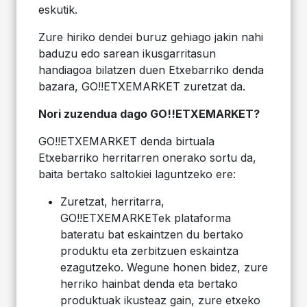
eskutik.
Zure hiriko dendei buruz gehiago jakin nahi
baduzu edo sarean ikusgarritasun
handiagoa bilatzen duen Etxebarriko denda
bazara, GO!!ETXEMARKET zuretzat da.
Nori zuzendua dago GO!!ETXEMARKET?
GO!!ETXEMARKET denda birtuala
Etxebarriko herritarren onerako sortu da,
baita bertako saltokiei laguntzeko ere:
Zuretzat, herritarra,
GO!!ETXEMARKETek plataforma
bateratu bat eskaintzen du bertako
produktu eta zerbitzuen eskaintza
ezagutzeko. Wegune honen bidez, zure
herriko hainbat denda eta bertako
produktuak ikusteaz gain, zure etxeko