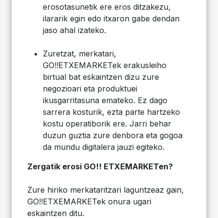
erosotasunetik ere eros ditzakezu,
ilararik egin edo itxaron gabe dendan
jaso ahal izateko.
Zuretzat, merkatari,
GO!!ETXEMARKETek erakusleiho
birtual bat eskaintzen dizu zure
negozioari eta produktuei
ikusgarritasuna emateko. Ez dago
sarrera kosturik, ezta parte hartzeko
kostu operatiborik ere. Jarri behar
duzun guztia zure denbora eta gogoa
da mundu digitalera jauzi egiteko.
Zergatik erosi GO!! ETXEMARKETen?
Zure hiriko merkataritzari laguntzeaz gain,
GO!!ETXEMARKETek onura ugari
eskaintzen ditu.