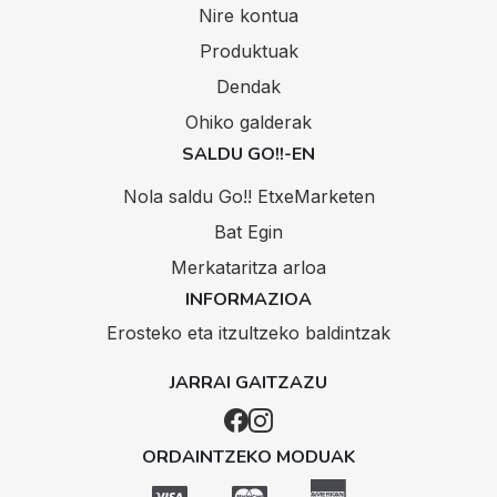
Nire kontua
Produktuak
Dendak
Ohiko galderak
SALDU GO!!-EN
Nola saldu Go!! EtxeMarketen
Bat Egin
Merkataritza arloa
INFORMAZIOA
Erosteko eta itzultzeko baldintzak
JARRAI GAITZAZU
ORDAINTZEKO MODUAK