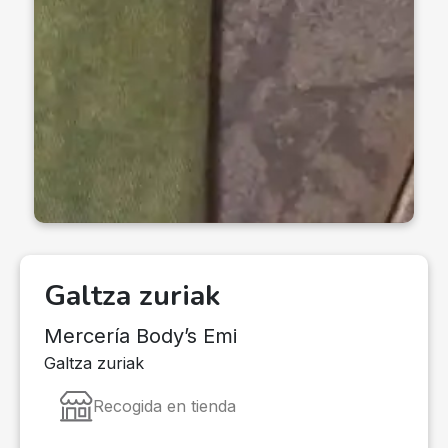
Galtza zuriak
Mercería Body’s Emi
Galtza zuriak
Recogida en tienda