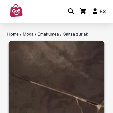
ES
Home
/
Moda
/
Emakumea
/ Galtza zuriak