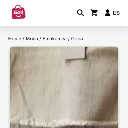
ES
Home
/
Moda
/
Emakumea
/ Gona